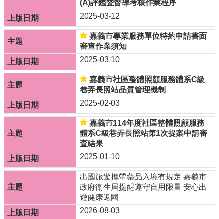
(A)評鑑暨督導考核作業程序
新
2025-03-12
消
息
嘉義市專業服務單位特約申請書面
審查作業須知
徵
才
2025-03-10
公
告
嘉義市社區整體照顧服務體系C級
巷弄長照站品質管理機制
政
2025-02-03
府
公
嘉義市114年度社區整體照顧服務
開
體系C級巷弄長照站第1次提案申請審
資
查結果
訊
2025-01-10
回
出國旅遊攜帶藥品入境有規定 嘉義市
首
政府衛生局提醒遵守自用限量 安心出
頁
遊健康返國
網
2026-08-03