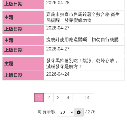
2026-04-28
嘉義市抽查市售馬鈴薯全數合格 衛生
局提醒：發芽變綠勿食
2026-04-27
瘦瘦針使用應遵醫囑 切勿自行網購
2026-04-27
發芽馬鈴薯別吃！陰涼、乾燥存放，
減緩發芽是解方！
2026-04-24
1
2
3
4
...
14
每頁筆數
/
276