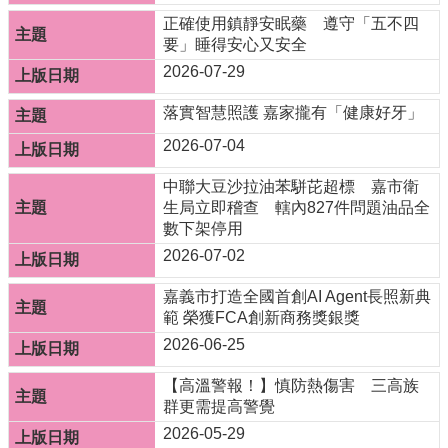
站
正確使用鎮靜安眠藥 遵守「五不四
導
要」睡得安心又安全
覽
2026-07-29
嘉
義
落實智慧照護 嘉家攏有「健康好牙」
市
2026-07-04
政
府
中聯大豆沙拉油苯駢芘超標 嘉市衛
衛
生局立即稽查 轄內827件問題油品全
生
數下架停用
局
2026-07-02
長
照
嘉義市打造全國首創AI Agent長照新典
中
範 榮獲FCA創新商務獎銀獎
心
2026-06-25
FB
【高溫警報！】慎防熱傷害 三高族
資
群更需提高警覺
訊
2026-05-29
安