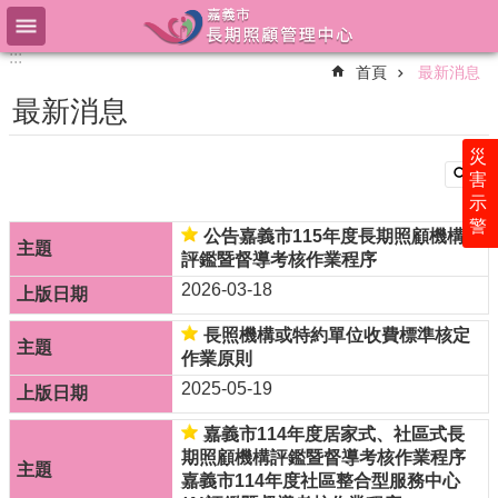
跳到主要內容區塊
:::
:::
進
首頁
最新消息
階
搜
最新消息
尋
災
害
示
民
警
眾
公告嘉義市115年度長期照顧機構
版
評鑑暨督導考核作業程序
2026-03-18
專
業
長照機構或特約單位收費標準核定
版
作業原則
中
2025-05-19
心
簡
嘉義市114年度居家式、社區式長
介
期照顧機構評鑑暨督導考核作業程序
嘉義市114年度社區整合型服務中心
最