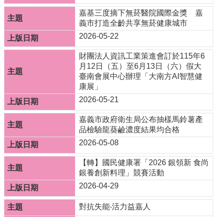
全
嘉基三度摘下無菸醫院國際金獎 嘉
政
義市打造全齡共享無菸健康城市
策
2026-05-22
隱
私
財團法人資訊工業策進會訂於115年6
權
月12日（五）至6月13日（六）假大
政
臺南會展中心辦理「大南方AI智慧健
策
康展」
2026-05-21
資
料
嘉義市政府衛生局公布抽樣馬鈴薯產
開
品檢驗龍葵鹼濃度結果均合格
放
2026-05-08
宣
告
【轉】國民健康署「2026 銀領新 食尚
銀養創新料理」競賽活動
2026-04-29
對抗失能‧活力益嘉人